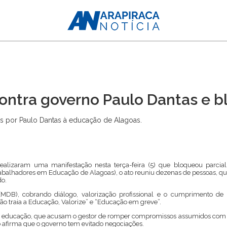
contra governo Paulo Dantas e 
as por Paulo Dantas à educação de Alagoas.
realizaram uma manifestação nesta terça-feira (5) que bloqueou parci
Trabalhadores em Educação de Alagoas), o ato reuniu dezenas de pessoas, 
do.
MDB), cobrando diálogo, valorização profissional e o cumprimento de 
ão traia a Educação, Valorize” e “Educação em greve”.
s da educação, que acusam o gestor de romper compromissos assumidos com 
to afirma que o governo tem evitado negociações.