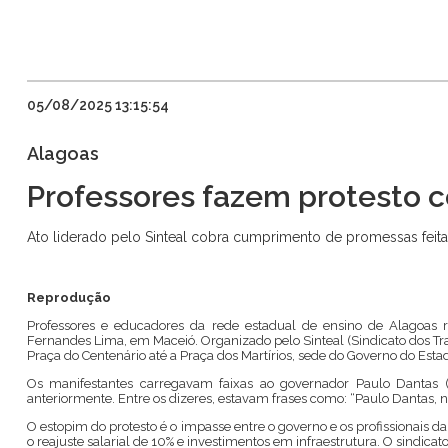
05/08/2025 13:15:54
Alagoas
Professores fazem protesto 
Ato liderado pelo Sinteal cobra cumprimento de promessas feit
Reprodução
Professores e educadores da rede estadual de ensino de Alagoas 
Fernandes Lima, em Maceió. Organizado pelo Sinteal (Sindicato dos 
Praça do Centenário até a Praça dos Martírios, sede do Governo do Esta
Os manifestantes carregavam faixas ao governador Paulo Dantas (
anteriormente. Entre os dizeres, estavam frases como: “Paulo Dantas, n
O estopim do protesto é o impasse entre o governo e os profissionai
o reajuste salarial de 10% e investimentos em infraestrutura. O sindica