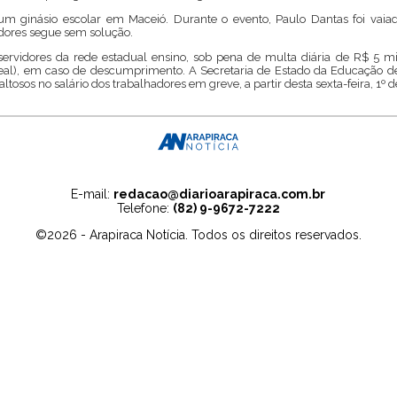
 ginásio escolar em Maceió. Durante o evento, Paulo Dantas foi vaiad
cadores segue sem solução.
ervidores da rede estadual ensino, sob pena de multa diária de R$ 5 mi
teal), em caso de descumprimento. A Secretaria de Estado da Educação d
tosos no salário dos trabalhadores em greve, a partir desta sexta-feira, 1º d
E-mail:
redacao@diarioarapiraca.com.br
Telefone:
(82) 9-9672-7222
©2026 - Arapiraca Notícia. Todos os direitos reservados.