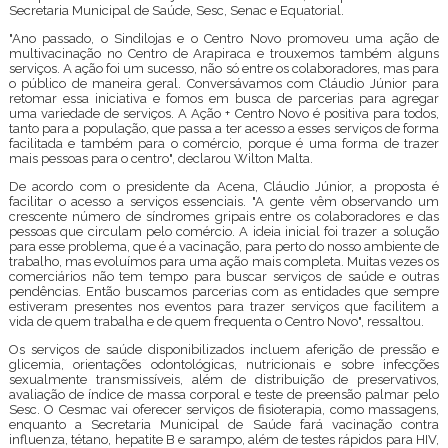
Secretaria Municipal de Saúde, Sesc, Senac e Equatorial.
"Ano passado, o Sindilojas e o Centro Novo promoveu uma ação de
multivacinação no Centro de Arapiraca e trouxemos também alguns
serviços. A ação foi um sucesso, não só entre os colaboradores, mas para
o público de maneira geral. Conversávamos com Cláudio Júnior para
retomar essa iniciativa e fomos em busca de parcerias para agregar
uma variedade de serviços. A Ação + Centro Novo é positiva para todos,
tanto para a população, que passa a ter acesso a esses serviços de forma
facilitada e também para o comércio, porque é uma forma de trazer
mais pessoas para o centro", declarou Wilton Malta.
De acordo com o presidente da Acena, Cláudio Júnior, a proposta é
facilitar o acesso a serviços essenciais. "A gente vêm observando um
crescente número de síndromes gripais entre os colaboradores e das
pessoas que circulam pelo comércio. A ideia inicial foi trazer a solução
para esse problema, que é a vacinação, para perto do nosso ambiente de
trabalho, mas evoluímos para uma ação mais completa. Muitas vezes os
comerciários não tem tempo para buscar serviços de saúde e outras
pendências. Então buscamos parcerias com as entidades que sempre
estiveram presentes nos eventos para trazer serviços que facilitem a
vida de quem trabalha e de quem frequenta o Centro Novo", ressaltou.
Os serviços de saúde disponibilizados incluem aferição de pressão e
glicemia, orientações odontológicas, nutricionais e sobre infecções
sexualmente transmissíveis, além de distribuição de preservativos,
avaliação de índice de massa corporal e teste de preensão palmar pelo
Sesc. O Cesmac vai oferecer serviços de fisioterapia, como massagens,
enquanto a Secretaria Municipal de Saúde fará vacinação contra
influenza, tétano, hepatite B e sarampo, além de testes rápidos para HIV,