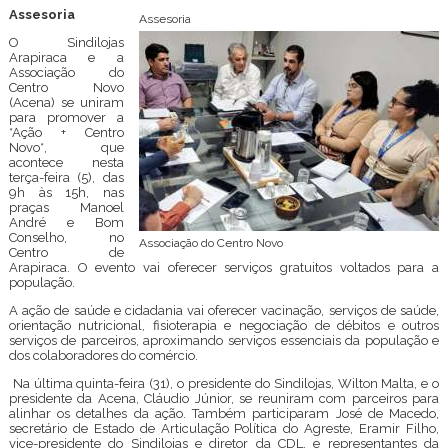
Assesoria
Assesoria
O Sindilojas
Arapiraca e a
Associação do
Centro Novo
(Acena) se uniram
para promover a
*Ação + Centro
Novo*, que
acontece nesta
terça-feira (5), das
9h às 15h, nas
praças Manoel
André e Bom
Conselho, no
Associação do Centro Novo
Centro de
Arapiraca. O evento vai oferecer serviços gratuitos voltados para a
população.
A ação de saúde e cidadania vai oferecer vacinação, serviços de saúde,
orientação nutricional, fisioterapia e negociação de débitos e outros
serviços de parceiros, aproximando serviços essenciais da população e
dos colaboradores do comércio.
Na última quinta-feira (31), o presidente do Sindilojas, Wilton Malta, e o
presidente da Acena, Cláudio Júnior, se reuniram com parceiros para
alinhar os detalhes da ação. Também participaram José de Macedo,
secretário de Estado de Articulação Política do Agreste, Eramir Filho,
vice-presidente do Sindilojas e diretor da CDL, e representantes da