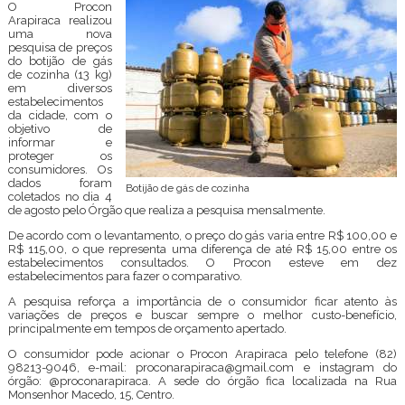
O Procon
Arapiraca realizou
uma nova
pesquisa de preços
do botijão de gás
de cozinha (13 kg)
em diversos
estabelecimentos
da cidade, com o
objetivo de
informar e
proteger os
consumidores. Os
dados foram
Botijão de gás de cozinha
coletados no dia 4
de agosto pelo Órgão que realiza a pesquisa mensalmente.
De acordo com o levantamento, o preço do gás varia entre R$ 100,00 e
R$ 115,00, o que representa uma diferença de até R$ 15,00 entre os
estabelecimentos consultados. O Procon esteve em dez
estabelecimentos para fazer o comparativo.
A pesquisa reforça a importância de o consumidor ficar atento às
variações de preços e buscar sempre o melhor custo-benefício,
principalmente em tempos de orçamento apertado.
O consumidor pode acionar o Procon Arapiraca pelo telefone (82)
98213-9046, e-mail: proconarapiraca@gmail.com e instagram do
órgão:
@proconarapiraca
. A sede do órgão fica localizada na Rua
Monsenhor Macedo, 15, Centro.