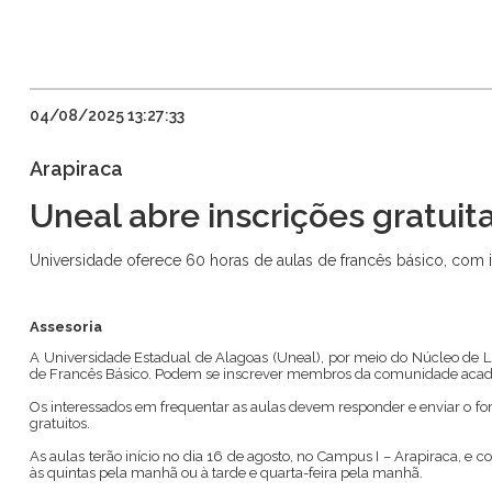
04/08/2025 13:27:33
Arapiraca
Uneal abre inscrições gratuit
Universidade oferece 60 horas de aulas de francês básico, com i
Assesoria
A Universidade Estadual de Alagoas (Uneal), por meio do Núcleo de Lín
de Francês Básico. Podem se inscrever membros da comunidade acad
Os interessados em frequentar as aulas devem responder e enviar o fo
gratuitos.
As aulas terão início no dia 16 de agosto, no Campus I – Arapiraca, e
às quintas pela manhã ou à tarde e quarta-feira pela manhã.