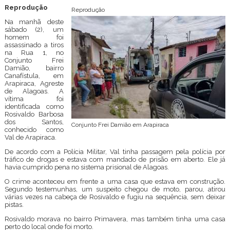
Reprodução
Reprodução
Na manhã deste
sábado (2), um
homem foi
assassinado a tiros
na Rua 1, no
Conjunto Frei
Damião, bairro
Canafístula, em
Arapiraca, Agreste
de Alagoas. A
vítima foi
identificada como
Rosivaldo Barbosa
dos Santos,
Conjunto Frei Damião em Arapiraca
conhecido como
Val de Arapiraca.
De acordo com a Polícia Militar, Val tinha passagem pela polícia por
tráfico de drogas e estava com mandado de prisão em aberto. Ele já
havia cumprido pena no sistema prisional de Alagoas.
O crime aconteceu em frente a uma casa que estava em construção.
Segundo testemunhas, um suspeito chegou de moto, parou, atirou
várias vezes na cabeça de Rosivaldo e fugiu na sequência, sem deixar
pistas.
Rosivaldo morava no bairro Primavera, mas também tinha uma casa
perto do local onde foi morto.