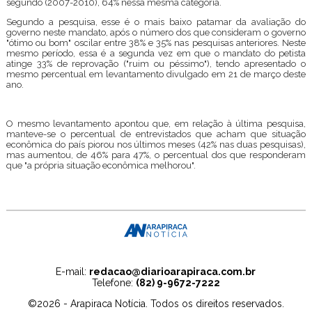
segundo (2007-2010), 64% nessa mesma categoria.
Segundo a pesquisa, esse é o mais baixo patamar da avaliação do
governo neste mandato, após o número dos que consideram o governo
"ótimo ou bom" oscilar entre 38% e 35% nas pesquisas anteriores. Neste
mesmo período, essa é a segunda vez em que o mandato do petista
atinge 33% de reprovação ("ruim ou péssimo"), tendo apresentado o
mesmo percentual em levantamento divulgado em 21 de março deste
ano.
O mesmo levantamento apontou que, em relação à última pesquisa,
manteve-se o percentual de entrevistados que acham que situação
econômica do país piorou nos últimos meses (42% nas duas pesquisas),
mas aumentou, de 46% para 47%, o percentual dos que responderam
que "a própria situação econômica melhorou".
E-mail:
redacao@diarioarapiraca.com.br
Telefone:
(82) 9-9672-7222
©2026 - Arapiraca Notícia. Todos os direitos reservados.