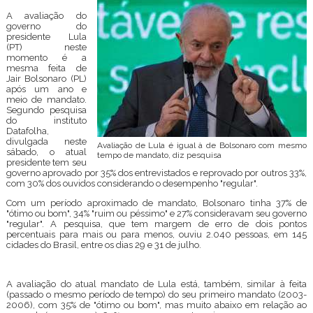
A avaliação do
governo do
presidente Lula
(PT) neste
momento é a
mesma feita de
Jair Bolsonaro (PL)
após um ano e
meio de mandato.
Segundo pesquisa
do instituto
Datafolha,
divulgada neste
Avaliação de Lula é igual à de Bolsonaro com mesmo
sábado, o atual
tempo de mandato, diz pesquisa
presidente tem seu
governo aprovado por 35% dos entrevistados e reprovado por outros 33%,
com 30% dos ouvidos considerando o desempenho "regular".
Com um período aproximado de mandato, Bolsonaro tinha 37% de
"ótimo ou bom", 34% "ruim ou péssimo" e 27% consideravam seu governo
"regular". A pesquisa, que tem margem de erro de dois pontos
percentuais para mais ou para menos, ouviu 2.040 pessoas, em 145
cidades do Brasil, entre os dias 29 e 31 de julho.
A avaliação do atual mandato de Lula está, também, similar à feita
(passado o mesmo período de tempo) do seu primeiro mandato (2003-
2006), com 35% de "ótimo ou bom", mas muito abaixo em relação ao