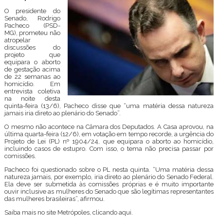
O presidente do
Senado, Rodrigo
Pacheco (PSD-
MG), prometeu não
atropelar
discussões do
projeto que
equipara o aborto
de gestação acima
de 22 semanas ao
homicídio. Em
entrevista coletiva
na noite desta
quinta-feira (13/6), Pacheco disse que “uma matéria dessa natureza
jamais iria direto ao plenário do Senado”.
O mesmo não acontece na Câmara dos Deputados. A Casa aprovou, na
última quarta-feira (12/6), em votação em tempo recorde, a urgência do
Projeto de Lei (PL) nº 1904/24, que equipara o aborto ao homicídio,
incluindo casos de estupro. Com isso, o tema não precisa passar por
comissões.
Pacheco foi questionado sobre o PL nesta quinta. “Uma matéria dessa
natureza jamais, por exemplo, iria direto ao plenário do Senado Federal.
Ela deve ser submetida às comissões próprias e é muito importante
ouvir inclusive as mulheres do Senado que são legítimas representantes
das mulheres brasileiras”, afirmou.
Saiba mais no site Metrópoles,
clicando aqu
i.