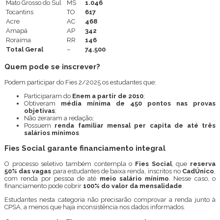
Mato Grosso do Sul
MS
1.046
Tocantins
TO
617
Acre
AC
468
Amapá
AP
342
Roraima
RR
146
Total Geral
–
74.500
Quem pode se inscrever?
Podem participar do Fies 2/2025 os estudantes que:
Participaram do
Enem a partir de 2010
;
Obtiveram
média mínima de 450 pontos nas provas
objetivas
;
Não zeraram a redação;
Possuem
renda familiar mensal per capita de até três
salários mínimos
.
Fies Social garante financiamento integral
O processo seletivo também contempla o
Fies Social
, que
reserva
50% das vagas
para estudantes de baixa renda, inscritos no
CadÚnico
,
com renda por pessoa de até
meio salário mínimo
. Nesse caso, o
financiamento pode cobrir
100% do valor da mensalidade
.
Estudantes nesta categoria não precisarão comprovar a renda junto à
CPSA, a menos que haja inconsistência nos dados informados.