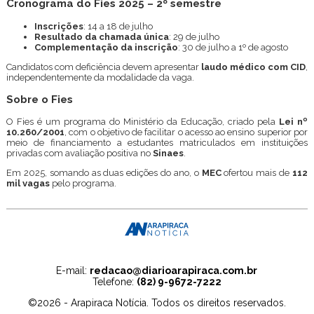
Cronograma do Fies 2025 – 2º semestre
Inscrições
: 14 a 18 de julho
Resultado da chamada única
: 29 de julho
Complementação da inscrição
: 30 de julho a 1º de agosto
Candidatos com deficiência devem apresentar
laudo médico com CID
,
independentemente da modalidade da vaga.
Sobre o Fies
O Fies é um programa do Ministério da Educação, criado pela
Lei nº
10.260/2001
, com o objetivo de facilitar o acesso ao ensino superior por
meio de financiamento a estudantes matriculados em instituições
privadas com avaliação positiva no
Sinaes
.
Em 2025, somando as duas edições do ano, o
MEC
ofertou mais de
112
mil vagas
pelo programa.
E-mail:
redacao@diarioarapiraca.com.br
Telefone:
(82) 9-9672-7222
©2026 - Arapiraca Notícia. Todos os direitos reservados.