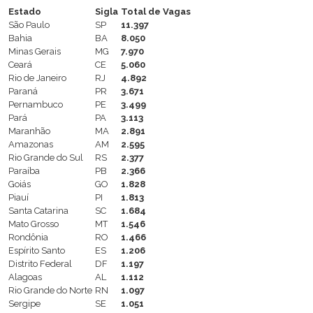
Estado
Sigla
Total de Vagas
São Paulo
SP
11.397
Bahia
BA
8.050
Minas Gerais
MG
7.970
Ceará
CE
5.060
Rio de Janeiro
RJ
4.892
Paraná
PR
3.671
Pernambuco
PE
3.499
Pará
PA
3.113
Maranhão
MA
2.891
Amazonas
AM
2.595
Rio Grande do Sul
RS
2.377
Paraíba
PB
2.366
Goiás
GO
1.828
Piauí
PI
1.813
Santa Catarina
SC
1.684
Mato Grosso
MT
1.546
Rondônia
RO
1.466
Espírito Santo
ES
1.206
Distrito Federal
DF
1.197
Alagoas
AL
1.112
Rio Grande do Norte
RN
1.097
Sergipe
SE
1.051