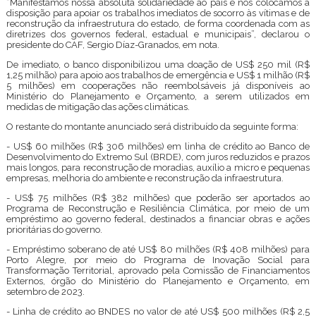
“Manifestamos nossa absoluta solidariedade ao país e nos colocamos à
disposição para apoiar os trabalhos imediatos de socorro às vítimas e de
reconstrução da infraestrutura do estado, de forma coordenada com as
diretrizes dos governos federal, estadual e municipais”, declarou o
presidente do CAF, Sergio Díaz-Granados, em nota.
De imediato, o banco disponibilizou uma doação de US$ 250 mil (R$
1,25 milhão) para apoio aos trabalhos de emergência e US$ 1 milhão (R$
5 milhões) em cooperações não reembolsáveis já disponíveis ao
Ministério do Planejamento e Orçamento, a serem utilizados em
medidas de mitigação das ações climáticas.
O restante do montante anunciado será distribuído da seguinte forma:
- US$ 60 milhões (R$ 306 milhões) em linha de crédito ao Banco de
Desenvolvimento do Extremo Sul (BRDE), com juros reduzidos e prazos
mais longos, para reconstrução de moradias, auxílio a micro e pequenas
empresas, melhoria do ambiente e reconstrução da infraestrutura.
- US$ 75 milhões (R$ 382 milhões) que poderão ser aportados ao
Programa de Reconstrução e Resiliência Climática, por meio de um
empréstimo ao governo federal, destinados a financiar obras e ações
prioritárias do governo.
- Empréstimo soberano de até US$ 80 milhões (R$ 408 milhões) para
Porto Alegre, por meio do Programa de Inovação Social para
Transformação Territorial, aprovado pela Comissão de Financiamentos
Externos, órgão do Ministério do Planejamento e Orçamento, em
setembro de 2023.
- Linha de crédito ao BNDES no valor de até US$ 500 milhões (R$ 2,5