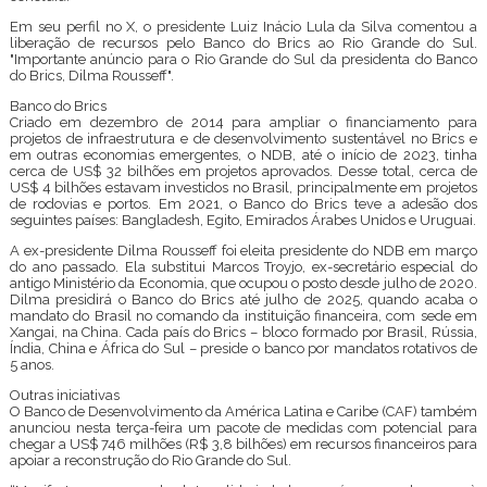
Em seu perfil no X, o presidente Luiz Inácio Lula da Silva comentou a
liberação de recursos pelo Banco do Brics ao Rio Grande do Sul.
"Importante anúncio para o Rio Grande do Sul da presidenta do Banco
do Brics, Dilma Rousseff".
Banco do Brics
Criado em dezembro de 2014 para ampliar o financiamento para
projetos de infraestrutura e de desenvolvimento sustentável no Brics e
em outras economias emergentes, o NDB, até o início de 2023, tinha
cerca de US$ 32 bilhões em projetos aprovados. Desse total, cerca de
US$ 4 bilhões estavam investidos no Brasil, principalmente em projetos
de rodovias e portos. Em 2021, o Banco do Brics teve a adesão dos
seguintes países: Bangladesh, Egito, Emirados Árabes Unidos e Uruguai.
A ex-presidente Dilma Rousseff foi eleita presidente do NDB em março
do ano passado. Ela substitui Marcos Troyjo, ex-secretário especial do
antigo Ministério da Economia, que ocupou o posto desde julho de 2020.
Dilma presidirá o Banco do Brics até julho de 2025, quando acaba o
mandato do Brasil no comando da instituição financeira, com sede em
Xangai, na China. Cada país do Brics – bloco formado por Brasil, Rússia,
Índia, China e África do Sul – preside o banco por mandatos rotativos de
5 anos.
Outras iniciativas
O Banco de Desenvolvimento da América Latina e Caribe (CAF) também
anunciou nesta terça-feira um pacote de medidas com potencial para
chegar a US$ 746 milhões (R$ 3,8 bilhões) em recursos financeiros para
apoiar a reconstrução do Rio Grande do Sul.