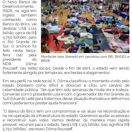
O Novo Banco de
Desenvolvimento
(NDB, na sigla em
inglês), também
conhecido como
Banco do Brics, vai
destinar US$ 1,115
bilhão, cerca de R$
5,750 bilhões, para
o Rio Grande do
Sul. O anúncio foi
feito nesta terça-
feira (14) pela
Montante será liberado em parcerias com BB, BNDES e
presidente do
BRDE
NDB, Dilma
Rousseff, nas redes sociais. Desde o fim de abril, o estado vem sendo
fortemente atingido por temporais, enchentes e alagamentos.
Em seu perfil na rede social X, Dilma classificou o momento vivido pelo
estado brasileiro como difícil e doloroso e citou um cenário de
calamidade pública. “Sei que têm sido semanas de muita dor e tristeza.
Conversei com o presidente Lula e com o governador [do Rio Grande do
Sul] Eduardo Leite para tratarmos dessa situação dramática e definirmos
como poderíamos prestar ajuda financeira”.
“O Banco do Brics tem um compromisso e vai atuar na reconstrução e
na recuperação da infraestrutura do estado. Queremos ajudar as pessoas
a reconstruir suas vidas. Vamos destinar, da maneira mais rápida
possível, recursos para o estado. Será US$ 1,115 bilhão. Isso significa R$
5,750 bilhões”, escreveu Dilma Rousseff.