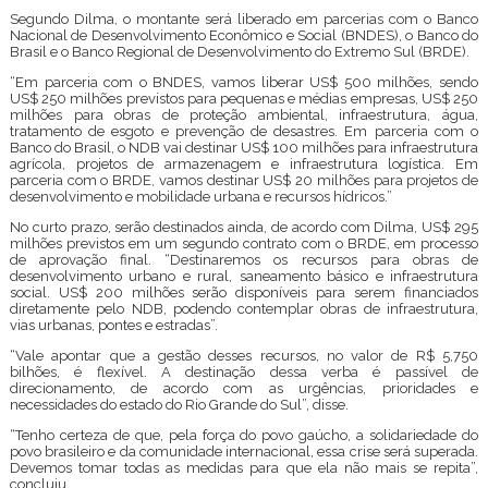
Segundo Dilma, o montante será liberado em parcerias com o Banco
Nacional de Desenvolvimento Econômico e Social (BNDES), o Banco do
Brasil e o Banco Regional de Desenvolvimento do Extremo Sul (BRDE).
“Em parceria com o BNDES, vamos liberar US$ 500 milhões, sendo
US$ 250 milhões previstos para pequenas e médias empresas, US$ 250
milhões para obras de proteção ambiental, infraestrutura, água,
tratamento de esgoto e prevenção de desastres. Em parceria com o
Banco do Brasil, o NDB vai destinar US$ 100 milhões para infraestrutura
agrícola, projetos de armazenagem e infraestrutura logística. Em
parceria com o BRDE, vamos destinar US$ 20 milhões para projetos de
desenvolvimento e mobilidade urbana e recursos hídricos.”
No curto prazo, serão destinados ainda, de acordo com Dilma, US$ 295
milhões previstos em um segundo contrato com o BRDE, em processo
de aprovação final. “Destinaremos os recursos para obras de
desenvolvimento urbano e rural, saneamento básico e infraestrutura
social. US$ 200 milhões serão disponíveis para serem financiados
diretamente pelo NDB, podendo contemplar obras de infraestrutura,
vias urbanas, pontes e estradas”.
“Vale apontar que a gestão desses recursos, no valor de R$ 5,750
bilhões, é flexível. A destinação dessa verba é passível de
direcionamento, de acordo com as urgências, prioridades e
necessidades do estado do Rio Grande do Sul”, disse.
“Tenho certeza de que, pela força do povo gaúcho, a solidariedade do
povo brasileiro e da comunidade internacional, essa crise será superada.
Devemos tomar todas as medidas para que ela não mais se repita”,
concluiu.