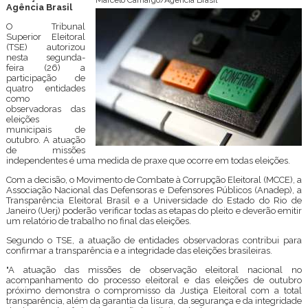
Marcelo Camargo/Agência Brasil
Agência Brasil
O Tribunal
Superior Eleitoral
(TSE) autorizou
nesta segunda-
feira (26) a
participação de
quatro entidades
como
observadoras das
eleições
municipais de
outubro. A atuação
de missões
independentes é uma medida de praxe que ocorre em todas eleições.
Com a decisão, o Movimento de Combate à Corrupção Eleitoral (MCCE), a
Associação Nacional das Defensoras e Defensores Públicos (Anadep), a
Transparência Eleitoral Brasil e a Universidade do Estado do Rio de
Janeiro (Uerj) poderão verificar todas as etapas do pleito e deverão emitir
um relatório de trabalho no final das eleições.
Segundo o TSE, a atuação de entidades observadoras contribui para
confirmar a transparência e a integridade das eleições brasileiras.
"A atuação das missões de observação eleitoral nacional no
acompanhamento do processo eleitoral e das eleições de outubro
próximo demonstra o compromisso da Justiça Eleitoral com a total
transparência, além da garantia da lisura, da segurança e da integridade