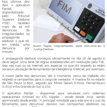
Nos últimos dez
dias, o aplicativo
Pardal,
disponibilizado
pelo Tribunal
Superior Eleitoral
(TSE), recebeu
mais de 14 mil
denúncias de
irregularidades na
propaganda
eleitoral, o que dá,
em média, uma
Quem flagrar irregularidades pode denunciá-las à
denúncia por
Justiça Eleitoral
minuto.
A propaganda eleitoral começou oficialmente no dia 16 de agosto e
deve seguir uma série de regras estabelecidas em resolução pelo TSE,
seja nas ruas ou na internet, em especial no que diz respeito às redes
sociais e utilização de ferramentas de Inteligência Artificial, por exemplo.
A maior parte das denúncias, até o momento, cerca da metade, diz
respeito a campanhas para o cargo de vereador. A maioria foi no estado
de São Paulo (2.891), seguido por Minas Gerais (1.605), Pernambuco
(1.603) e Rio Grande do Sul (1.271).
O aplicativo Pardal - disponível para celulares com sistemas
operacionais Android ou iOS (Apple) - existe desde 2012, sendo
aprimorado desde então. “A principal novidade para este ano é o uso da
ferramenta para denunciar desvios nas campanhas eleitorais na