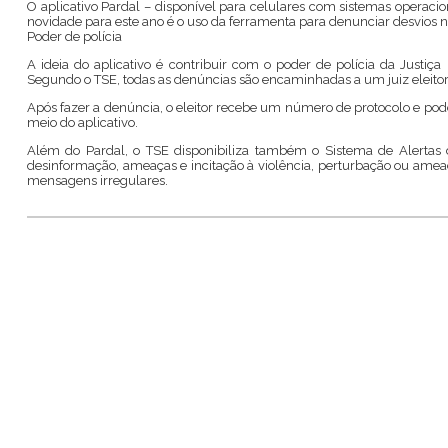
O aplicativo Pardal – disponível para celulares com sistemas operacio
novidade para este ano é o uso da ferramenta para denunciar desvios n
Poder de polícia
A ideia do aplicativo é contribuir com o poder de polícia da Justiça
Segundo o TSE, todas as denúncias são encaminhadas a um juiz eleitor
Após fazer a denúncia, o eleitor recebe um número de protocolo e po
meio do aplicativo.
Além do Pardal, o TSE disponibiliza também o
Sistema de Alertas 
desinformação, ameaças e incitação à violência, perturbação ou ameaça
mensagens irregulares.