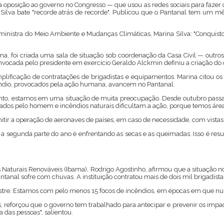
oposição ao governo no Congresso — que usou as redes sociais para fazer c
a Silva bate "recorde atrás de recorde". Publicou que o Pantanal tem um 
a ministra do Meio Ambiente e Mudanças Climáticas, Marina Silva: "Conquist
 foi criada uma sala de situação sob coordenação da Casa Civil — outros 
cada pelo presidente em exercício Geraldo Alckmin definiu a criação do 
implificação de contratações de brigadistas e equipamentos. Marina citou 
cêndio, provocados pela ação humana, avancem no Pantanal.
nto, estamos em uma situação de muita preocupação. Desde outubro passa
s pelo homem e incêndios naturais dificultam a ação, porque temos áreas d
itir a operação de aeronaves de países, em caso de necessidade, com vistas 
e a segunda parte do ano é enfrentando as secas e as queimadas. Isso é re
s Naturais Renováveis (Ibama), Rodrigo Agostinho, afirmou que a situação n
tanal sofre com chuvas. A instituição contratou mais de dois mil brigadis
stre. Estamos com pelo menos 15 focos de incêndios, em épocas em que nunc
, reforçou que o governo tem trabalhado para antecipar e prevenir os imp
 das pessoas", salientou.