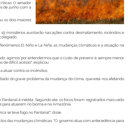
ríticas. O senador
mês de junho com a
ou os dois maiores
19 ministérios auxiliarão nas ações contra desmatamento, incêndios e
colegiado.
os fenômenos El Niño e La Niña, as mudanças climáticas e a situação na
do, agimos por entendermos que o custo de prevenir é sempre menor
e difícil acesso", explicou.
a atuar contra os incêndios.
sultado do grave problema da mudança do clima, que está nos afetando
o Pantanal é inédita. Segundo ele, os focos foram registrados mais cedo
tas para atuarem no bioma e na Amazônia.
a se teve fogo no Pantanal", disse.
actos das mudanças climáticas. "O governo atua com antecedência para