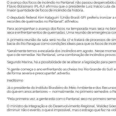
O avanço dos focos de incêndio no Pantanal não passou despercebido à 
Flávio Bolsonaro (PL-RJ) afirmou que o presidente Luiz Inácio Lula d
maior quantidade de focos de incêndio da história.
O deputado federal Kim Kataguiri (União Brasil-SP) preferiu ironizar 
recordes de queimadas no Pantanal", alfinetou.
Para acompanhar o avanço dos focos na temporada mais seca no bioma,
seca e enfrentamentos de queimadas. Uma reunião de emergência convo
A primeira reunião da sala será no dia 17 e tratará de processos de s
bacia do Rio Paraguai como condições ideais para que os focos de in
"Geralmente temos a escalada dos incêndios em agosto. Nesse mome
que o de remediar. No Pantanal, uma combinação de incêndios provocado
Segundo Marina, há a possibilidade de se alterar a legislação para perm
"A gente começa o ano enfrentando as cheias (no Rio Grande do Sul) 
de forma severa e preocupante", advertiu.
Ineditismo
Já o presidente do Instituto Brasileiro do Meio Ambiente e dos Recurso
do que em anos anteriores — normalmente, no primeiro semestre, o Pan
"Pela primeira vez, a gente está com o Pantanal seco no primeiro seme
O ministro da Integração e do Desenvolvimento Regional, Waldez Góes
diminuir não o evento, o que é impossível, mas o estrago que faz na vida