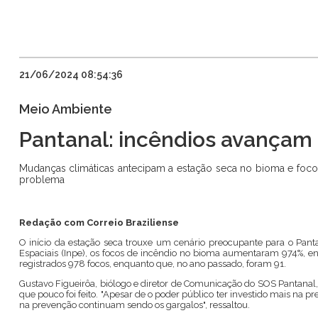
21/06/2024 08:54:36
Meio Ambiente
Pantanal: incêndios avança
Mudanças climáticas antecipam a estação seca no bioma e foco
problema
Redação com Correio Braziliense
O início da estação seca trouxe um cenário preocupante para o Pan
Espaciais (Inpe), os focos de incêndio no bioma aumentaram 974%, 
registrados 978 focos, enquanto que, no ano passado, foram 91.
Gustavo Figueirôa, biólogo e diretor de Comunicação do SOS Pantanal,
que pouco foi feito. "Apesar de o poder público ter investido mais na p
na prevenção continuam sendo os gargalos", ressaltou.