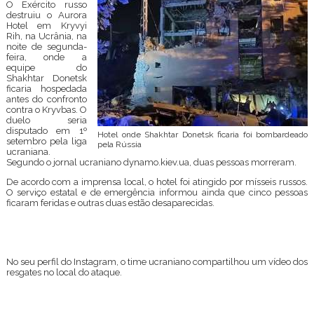
O Exército russo
destruiu o Aurora
Hotel em Kryvyi
Rih, na Ucrânia, na
noite de segunda-
feira, onde a
equipe do
Shakhtar Donetsk
ficaria hospedada
antes do confronto
contra o Kryvbas. O
duelo seria
disputado em 1º
Hotel onde Shakhtar Donetsk ficaria foi bombardeado
setembro pela liga
pela Rússia
ucraniana.
Segundo o jornal ucraniano dynamo.kiev.ua, duas pessoas morreram.
De acordo com a imprensa local, o hotel foi atingido por mísseis russos.
O serviço estatal e de emergência informou ainda que cinco pessoas
ficaram feridas e outras duas estão desaparecidas.
No seu perfil do Instagram, o time ucraniano compartilhou um vídeo dos
resgates no local do ataque.