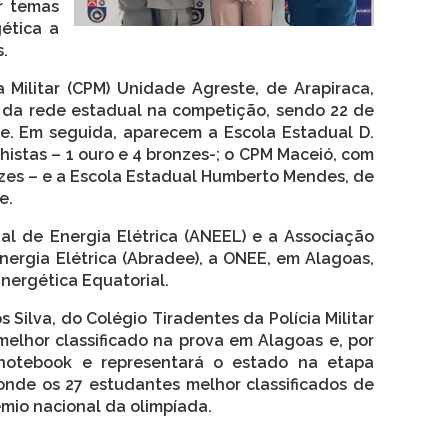
r temas
gética a
s.
a Militar (CPM) Unidade Agreste, de Arapiraca,
 da rede estadual na competição, sendo 22 de
ze. Em seguida, aparecem a Escola Estadual D.
histas – 1 ouro e 4 bronzes-; o CPM Maceió, com
nzes – e a Escola Estadual Humberto Mendes, de
e.
l de Energia Elétrica (ANEEL) e a Associação
Energia Elétrica (Abradee), a ONEE, em Alagoas,
ergética Equatorial.
Silva, do Colégio Tiradentes da Polícia Militar
melhor classificado na prova em Alagoas e, por
notebook e representará o estado na etapa
 onde os 27 estudantes melhor classificados de
mio nacional da olimpíada.