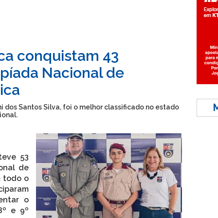
aca conquistam 43
píada Nacional de
ica
 dos Santos Silva, foi o melhor classificado no estado
ional.
teve 53
onal de
m todo o
iciparam
entar o
8º e 9º