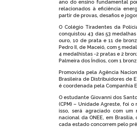
ano do ensino fundamental po
relacionados à eficiência ener
partir de provas, desafios e jogo
O Colégio Tiradentes da Políci
conquistou 43 das 53 medalhas
ouro, 10 de prata e 11 de bron
Pedro II, de Maceió, com 5 medal
4 medalhistas -2 pratas e 2 bro
Palmeira dos Índios, com 1 bronz
Promovida pela Agência Naciona
Brasileira de Distribuidores de 
é coordenada pela Companhia En
O estudante Giovanni dos Santos 
(CPM) – Unidade Agreste, foi o 
isso, será agraciado com um 
nacional da ONEE, em Brasília,
cada estado concorrem pelo prê