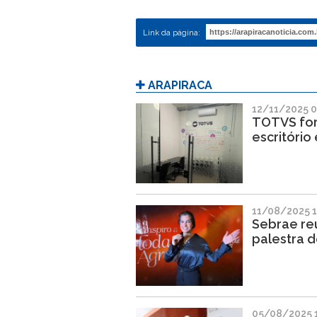
Link da página:
ARAPIRACA
12/11/2025 
TOTVS for
escritório
11/08/2025 1
Sebrae re
palestra d
05/08/2025 1