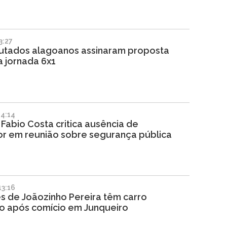
3:27
utados alagoanos assinaram proposta
a jornada 6x1
4:14
abio Costa critica ausência de
r em reunião sobre segurança pública
3:16
s de Joãozinho Pereira têm carro
 após comício em Junqueiro