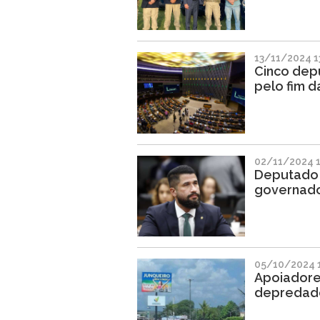
13/11/2024 1
Cinco dep
pelo fim d
02/11/2024 1
Deputado F
governado
05/10/2024 1
Apoiadore
depredado