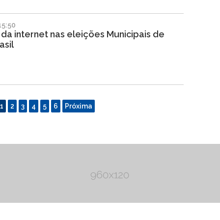
15:50
da internet nas eleições Municipais de
asil
1
2
3
4
5
6
Próxima