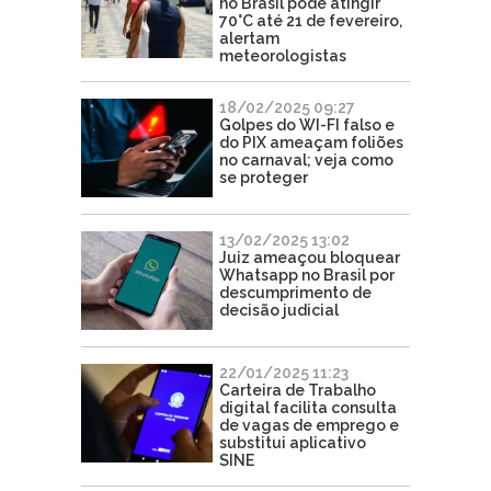
no Brasil pode atingir
70°C até 21 de fevereiro,
alertam
meteorologistas
18/02/2025 09:27
Golpes do WI-FI falso e
do PIX ameaçam foliões
no carnaval; veja como
se proteger
13/02/2025 13:02
Juiz ameaçou bloquear
Whatsapp no Brasil por
descumprimento de
decisão judicial
22/01/2025 11:23
Carteira de Trabalho
digital facilita consulta
de vagas de emprego e
substitui aplicativo
SINE