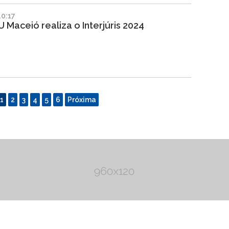
0:17
Maceió realiza o Interjúris 2024
1
2
3
4
5
6
Próxima