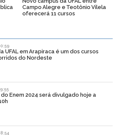
io
Novo campus da UFAL entre
blica
Campo Alegre e Teotônio Vilela
oferecerá 11 cursos
10:59
da UFAL em Arapiraca é um dos cursos
orridos do Nordeste
9:55
 do Enem 2024 será divulgado hoje a
 10h
08:54