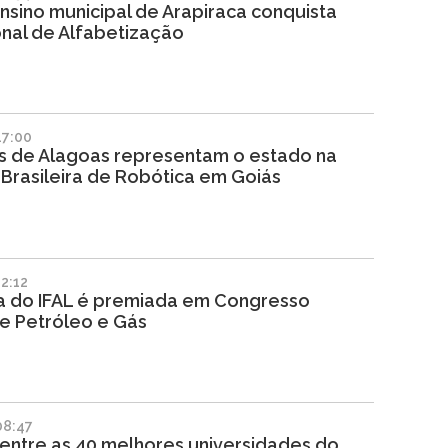
sino municipal de Arapiraca conquista
nal de Alfabetização
17:00
s de Alagoas representam o estado na
Brasileira de Robótica em Goiás
2:12
a do IFAL é premiada em Congresso
e Petróleo e Gás
08:47
entre as 40 melhores universidades do