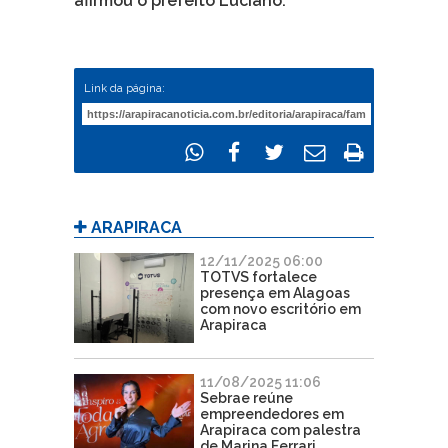
afirmou o prefeito Luciano.
Link da página:
ARAPIRACA
12/11/2025 06:00
TOTVS fortalece
presença em Alagoas
com novo escritório em
Arapiraca
11/08/2025 11:06
Sebrae reúne
empreendedores em
Arapiraca com palestra
de Marina Ferrari