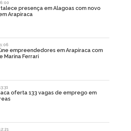
06:00
talece presença em Alagoas com novo
 em Arapiraca
1:06
úne empreendedores em Arapiraca com
e Marina Ferrari
3:31
iraca oferta 133 vagas de emprego em
reas
2:21