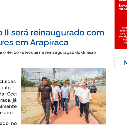
o II será reinaugurado com
ares em Arapiraca
 e o Rei do Futevôlei na reinauguração do Ginásio
luídas,
aulo II,
da Ceci
raca, já
almente
izado.
rado no