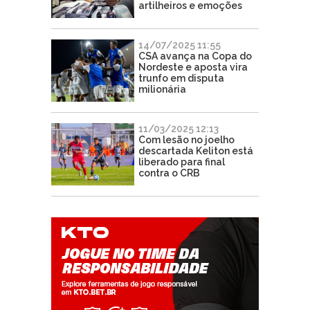
artilheiros e emoções
14/07/2025 11:55
CSA avança na Copa do
Nordeste e aposta vira
trunfo em disputa
milionária
11/03/2025 12:13
Com lesão no joelho
descartada Keliton está
liberado para final
contra o CRB