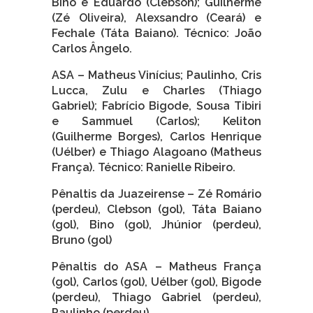
Bino e Eduardo (Clebson); Guilherme
(Zé Oliveira), Alexsandro (Ceará) e
Fechale (Táta Baiano). Técnico: João
Carlos Ângelo.
ASA – Matheus Vinícius; Paulinho, Cris
Lucca, Zulu e Charles (Thiago
Gabriel); Fabrício Bigode, Sousa Tibiri
e Sammuel (Carlos); Keliton
(Guilherme Borges), Carlos Henrique
(Uélber) e Thiago Alagoano (Matheus
França). Técnico: Ranielle Ribeiro.
Pênaltis da Juazeirense – Zé Romário
(perdeu), Clebson (gol), Táta Baiano
(gol), Bino (gol), Jhúnior (perdeu),
Bruno (gol)
Pênaltis do ASA – Matheus França
(gol), Carlos (gol), Uélber (gol), Bigode
(perdeu), Thiago Gabriel (perdeu),
Paulinho (perdeu)