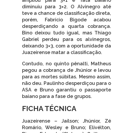
ampliou para 3×1 e Táta Baiano
diminuiu para 3×2. O Alvinegro até
teve a chance de classificação direta,
porém, Fabrício Bigode acabou
desperdiçando a quarta cobrança.
Bino deixou tudo igual, mas Thiago
Gabriel perdeu para os alvinegros,
deixando 3×3, com a oportunidade da
Juazeirense matar a classificação.
Contudo, no quinto pênalti, Matheus
pegou a cobrança de Jhúnior e levou
para as mortes súbitas. Mesmo assim,
não deu. Paulinho desperdiçou para o
ASA e Bruno garantiu o passaporte
baiano para a fase de grupos.
FICHA TÉCNICA
Juazeirense – Jaílson; Jhúnior, Zé
Romário, Wesley e Bruno; Elivélton,