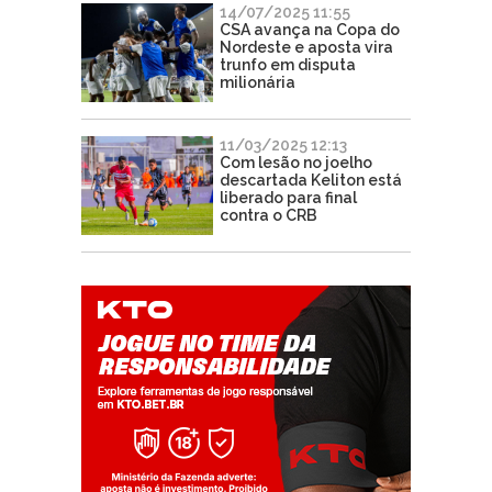
14/07/2025 11:55
CSA avança na Copa do
Nordeste e aposta vira
trunfo em disputa
milionária
11/03/2025 12:13
Com lesão no joelho
descartada Keliton está
liberado para final
contra o CRB