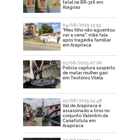
fatal na BR-316 em
Alagoas
04/08/2025 13:53
"Meu filho não aguentou
ver a cena": mãe fala
após tragédia familiar
em Arapiraca
03/08/2025 07:06
Polícia captura suspeito
de matar mulher gari
em Teotônio Vilela
02/08/2025 14:48
Val de Arapiraca é
assassinado a tiros no
conjunto Valentim da
Canafístula em
Arapiraca