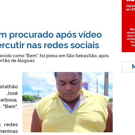
m procurado após vídeo
rcutir nas redes sociais
hecido como "Bem", foi preso em São Sebastião, após
ertão de Alagoas.
Batalhão
u José
bosa,
 "Bem",
s redes
 meninas