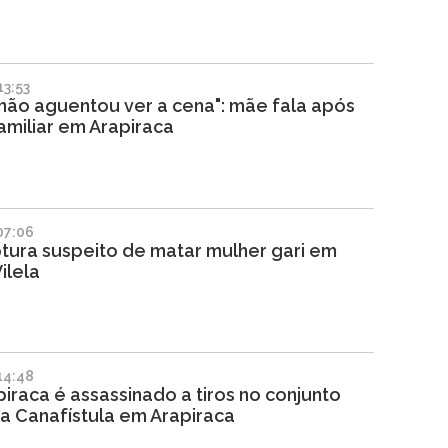
3:53
 não aguentou ver a cena": mãe fala após
amiliar em Arapiraca
07:06
ptura suspeito de matar mulher gari em
ilela
14:48
piraca é assassinado a tiros no conjunto
a Canafístula em Arapiraca