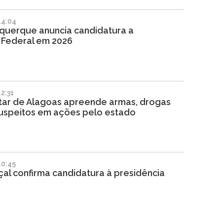
14:04
querque anuncia candidatura a
Federal em 2026
2:31
litar de Alagoas apreende armas, drogas
uspeitos em ações pelo estado
10:45
al confirma candidatura à presidência