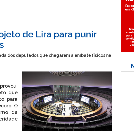
jeto de Lira para punir
s
ada dos deputados que chegarem à embate físicos na
rovou,
jeto que
to para
coro. O
erno da
eridade