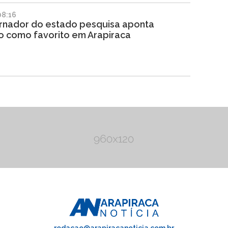
08:16
rnador do estado pesquisa aponta
o como favorito em Arapiraca
redacao@arapiracanoticia.com.br