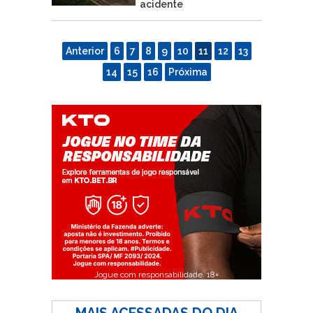
acidente
Anterior
6
7
8
9
10
11
12
13
14
15
16
Próxima
Jogue com responsabilidade. 18+