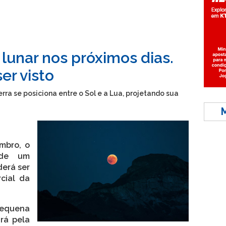
e lunar nos próximos dias.
er visto
rra se posiciona entre o Sol e a Lua, projetando sua
mbro, o
 de um
erá ser
rcial da
equena
ará pela