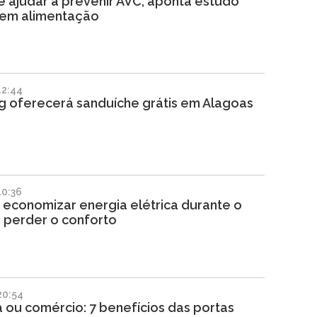
 ajudar a prevenir AVC, aponta estudo
em alimentação
12:44
g oferecerá sanduíche grátis em Alagoas
10:36
 economizar energia elétrica durante o
 perder o conforto
20:54
 ou comércio: 7 benefícios das portas