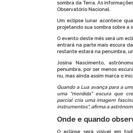
sombra da Terra. As informaçõe
Observatório Nacional.
Um eclipse lunar acontece quan
projetando sua sombra sobre a su
O evento deste mês será um ecli
entrará na parte mais escura d
restante estará na penumbra, u
Josina Nascimento, astrônom
penumbra, por ser menos escura
nu, mas ainda assim marca o iníc
Quando a Lua avança para a umbr
uma “mordida” escura que cres
parcial cria uma imagem fascin
instrumentos”, afirma a astrônom
Onde e quando observa
O eclipse será visível em todo