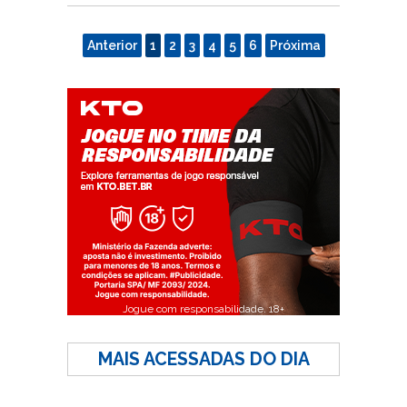
Anterior
1
2
3
4
5
6
Próxima
Jogue com responsabilidade. 18+
MAIS ACESSADAS DO DIA