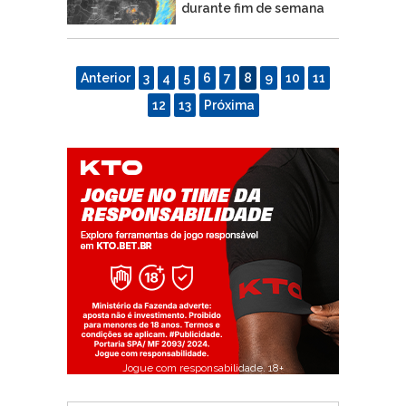
durante fim de semana
Anterior
3
4
5
6
7
8
9
10
11
12
13
Próxima
Jogue com responsabilidade. 18+