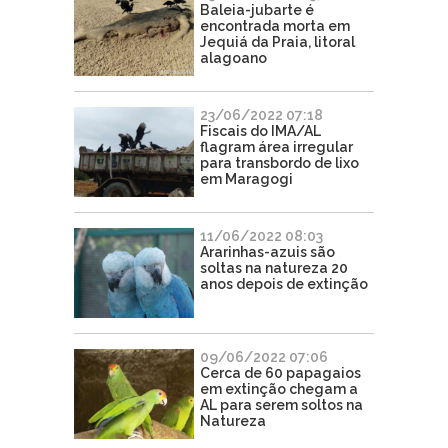
Baleia-jubarte é
encontrada morta em
Jequiá da Praia, litoral
alagoano
23/06/2022 07:18
Fiscais do IMA/AL
flagram área irregular
para transbordo de lixo
em Maragogi
11/06/2022 08:03
Ararinhas-azuis são
soltas na natureza 20
anos depois de extinção
09/06/2022 07:06
Cerca de 60 papagaios
em extinção chegam a
AL para serem soltos na
Natureza