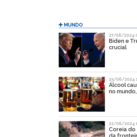
MUNDO
27/06/2024 
Biden e T
crucial
25/06/2024 
Álcool cau
no mundo,
22/06/2024 
Coreia do 
da frontei