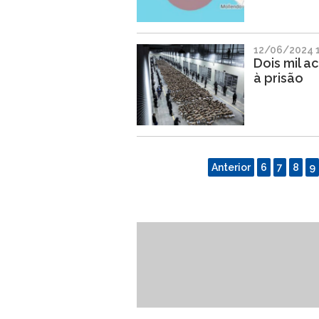
12/06/2024 
Dois mil 
à prisão
Anterior
6
7
8
9