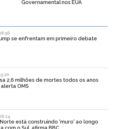
Governamental nos EUA
08:56
rump se enfrentam em primeiro debate
15:20
sa 2,6 milhões de mortes todos os anos
 alerta OMS
06:24
Norte está construindo 'muro' ao longo
ra com o Sul, afirma BBC