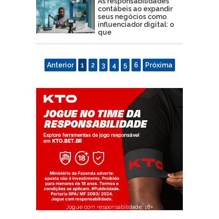
As responsabilidades
contábeis ao expandir
seus negócios como
influenciador digital: o
que
Anterior
1
2
3
4
5
6
Próxima
Jogue com responsabilidade. 18+